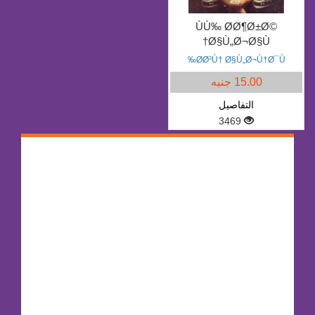
ÙÙ‰ Ø­Ø¶Ø±Ø©
Ø§Ù„Ø¬Ø§Ù†
Ø­Ø³Ù† Ø§Ù„Ø¬Ù†Ø¯Ù‰
15.00 جنيه
التفاصيل
3469