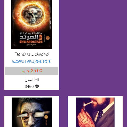
Ø§Ù„Ù…Ø±ØªØ¯
Ø­Ø³Ù† Ø§Ù„Ø¬Ù†Ø¯Ù‰
25.00 جنيه
التفاصيل
3460