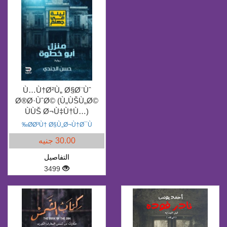
Ù…Ù†Ø²Ù„ Ø§Ø¨Ùˆ
Ø®Ø·ÙˆØ© (Ù„ÙŠÙ„Ø©
ÙÙŠ Ø¬Ù‡Ù†Ù…)
Ø­Ø³Ù† Ø§Ù„Ø¬Ù†Ø¯Ù‰
30.00 جنيه
التفاصيل
3499