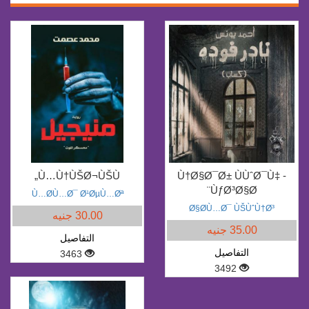
Ù…Ù†ÙŠØ¬ÙŠÙ„
Ù†Ø§Ø¯Ø± ÙÙˆØ¯Ù‡ -
ÙƒØ³Ø§Ø¨
Ù…Ø­Ù…Ø¯ Ø¹ØµÙ…Øª
Ø§Ø­Ù…Ø¯ ÙŠÙˆÙ†Ø³
30.00 جنيه
35.00 جنيه
التفاصيل
التفاصيل
3463
3492