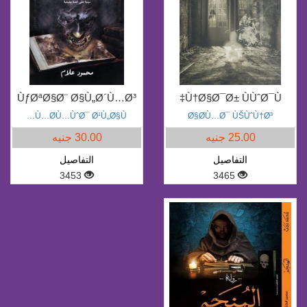
ÙƒØªØ§Ø¨ Ø§Ù„Ø´Ù…Ø³
Ù†Ø§Ø¯Ø± ÙÙˆØ¯Ù‡
Ù…Ø­Ù…ÙˆØ¯ Ø¹Ù„Ø§Ù…
Ø§Ø­Ù…Ø¯ ÙŠÙˆÙ†Ø³
25.00 جنيه
30.00 جنيه
التفاصيل
التفاصيل
3453
3465