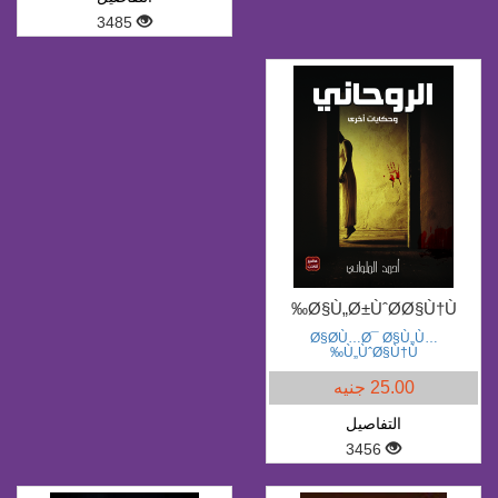
3485
Ø§Ù„Ø±ÙˆØ­Ø§Ù†Ù‰
Ø§Ø­Ù…Ø¯ Ø§Ù„Ù…
Ù„ÙˆØ§Ù†Ù‰
25.00 جنيه
التفاصيل
3456