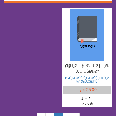
Ø§Ù„Ø·Ù‡Ù‰ ÙˆØ§Ù„Ø­
Ù„ÙˆÙŠØ§Øª
Ø§Ù„Ø´ÙŠÙ Ù†Ø¨ÙŠÙ„ Ø§Ù„Ø
´Ø±Ù‚Ø§ÙˆÙ‰
25.00 جنيه
التفاصيل
3425