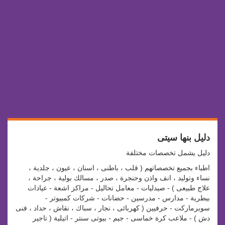
دليل بنها سيتى
دليل يشمل تخصصات مختلفة
اطباء بجميع تخصصاتهم ( قلب ، باطنى ، اسنان ، عيون ، جلدية ،
نساء وتوليد ، انف واذن وحنجرة ، صدر ، مسالك بولية ، جراحة ،
علاج طبيعى ) - صيدليات - معامل تحاليل - مراكز اشعة - عيادات
بيطرية - مدارس - مدرسين - حضانات - شركات كمبيوتر -
سوبرماركت - حرفيين ( كهربائى ، نجار ، سباك ، نقاش ، حداد ، فنى
دش ) - ملاعب كرة خماسى - جيم - بيوتى سنتر - اتيلية ( تاجير