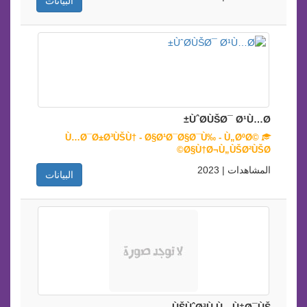
البيانات
ÙˆØ­ÙŠØ¯ Ø¹Ù…Ø±
Ù…Ø¯Ø±Ø³ÙŠÙ† - Ø§Ø¹Ø¯Ø§Ø¯Ù‰ - Ù„ØºØ©
Ø§Ù†Ø¬Ù„ÙŠØ²ÙŠØ©
المشاهدات | 2023
البيانات