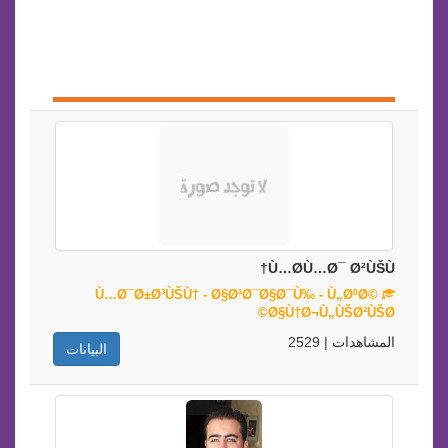
Ù…Ø­Ù…Ø¯ Ø²ÙŠÙ†
Ù…Ø¯Ø±Ø³ÙŠÙ† - Ø§Ø¹Ø¯Ø§Ø¯Ù‰ - Ù„ØºØ©
Ø§Ù†Ø¬Ù„ÙŠØ²ÙŠØ©
المشاهدات | 2529
البيانات