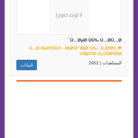
Ù…ØµØ·ÙÙ‰ Ù…Ø­Ù…Ø¯
Ù…Ø¯Ø±Ø³ÙŠÙ† - Ø§Ø¹Ø¯Ø§Ø¯Ù‰ - Ù„ØºØ©
Ø§Ù†Ø¬Ù„ÙŠØ²ÙŠØ©
المشاهدات | 2652
البيانات