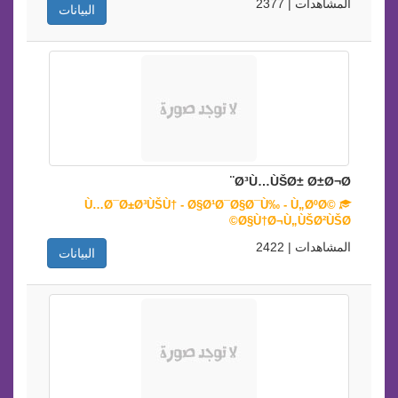
المشاهدات | 2377
البيانات
Ø³Ù…ÙŠØ± Ø±Ø¬Ø¨
Ù…Ø¯Ø±Ø³ÙŠÙ† - Ø§Ø¹Ø¯Ø§Ø¯Ù‰ - Ù„ØºØ©
Ø§Ù†Ø¬Ù„ÙŠØ²ÙŠØ©
المشاهدات | 2422
البيانات