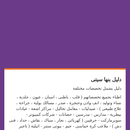
دليل بنها سيتى
دليل يشمل تخصصات مختلفة
اطباء بجميع تخصصاتهم ( قلب ، باطنى ، اسنان ، عيون ، جلدية ،
نساء وتوليد ، انف واذن وحنجرة ، صدر ، مسالك بولية ، جراحة ،
علاج طبيعى ) - صيدليات - معامل تحاليل - مراكز اشعة - عيادات
بيطرية - مدارس - مدرسين - حضانات - شركات كمبيوتر -
سوبرماركت - حرفيين ( كهربائى ، نجار ، سباك ، نقاش ، حداد ، فنى
دش ) - ملاعب كرة خماسى - جيم - بيوتى سنتر - اتيلية ( تاجير