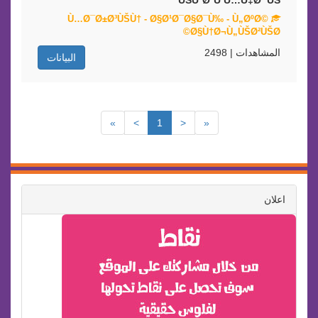
ÙŠÙˆØ³Ù Ù…Ù‡Ø¯ÙŠ
Ù…Ø¯Ø±Ø³ÙŠÙ† - Ø§Ø¹Ø¯Ø§Ø¯Ù‰ - Ù„ØºØ©
Ø§Ù†Ø¬Ù„ÙŠØ²ÙŠØ©
المشاهدات | 2498
البيانات
»
>
1
<
«
اعلان