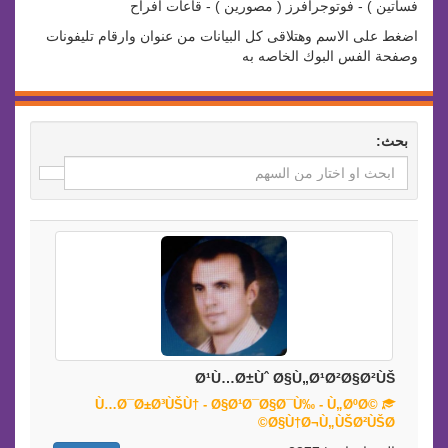
فساتين ) - فوتوجرافرز ( مصورين ) - قاعات افراح
اضغط على الاسم وهتلاقى كل البيانات من عنوان وارقام تليفونات
وصفحة الفس البوك الخاصه به
بحث:
Ø¹Ù…Ø±Ùˆ Ø§Ù„Ø¹Ø²Ø§Ø²ÙŠ
Ù…Ø¯Ø±Ø³ÙŠÙ† - Ø§Ø¹Ø¯Ø§Ø¯Ù‰ - Ù„ØºØ©
Ø§Ù†Ø¬Ù„ÙŠØ²ÙŠØ©