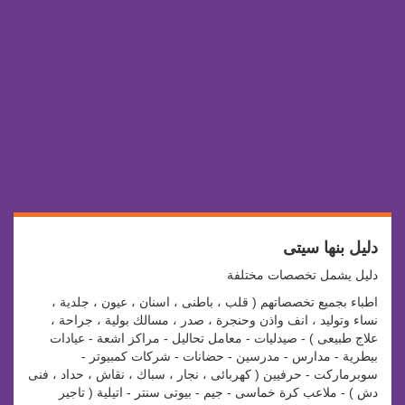
دليل بنها سيتى
دليل يشمل تخصصات مختلفة
اطباء بجميع تخصصاتهم ( قلب ، باطنى ، اسنان ، عيون ، جلدية ،
نساء وتوليد ، انف واذن وحنجرة ، صدر ، مسالك بولية ، جراحة ،
علاج طبيعى ) - صيدليات - معامل تحاليل - مراكز اشعة - عيادات
بيطرية - مدارس - مدرسين - حضانات - شركات كمبيوتر -
سوبرماركت - حرفيين ( كهربائى ، نجار ، سباك ، نقاش ، حداد ، فنى
دش ) - ملاعب كرة خماسى - جيم - بيوتى سنتر - اتيلية ( تاجير