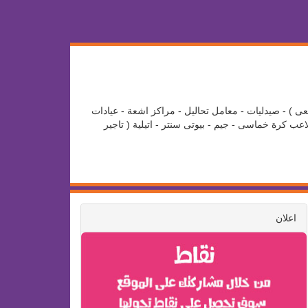
عى ) - صيدليات - معامل تحاليل - مراكز اشعة - عيادات
ب كرة خماسى - جيم - بيوتى سنتر - اتيلية ( تاجير
اعلان