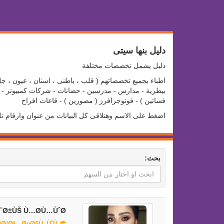
دليل بنها سيتى
دليل يشمل تخصصات مختلفة
اطباء بجميع تخصصاتهم ( قلب ، باطنى ، اسنان ، عيون ، جلد
بيطرية - مدارس - مدرسين - حضانات - شركات كمبيوتر - سو
فساتين ) - فوتوجرافرز ( مصورين ) - قاعات افراح
اضغط على الاسم وهتلاقى كل البيانات من عنوان وارقام ت
بحث:
¨Ø±ÙŠ Ù…Ø­Ù…ÙˆØ¯
Ù…ÙŠÙƒ Ø§Ø¨ Ø§Ø±ØªØ³Øª - ØµØ§Ù„ÙˆÙ†