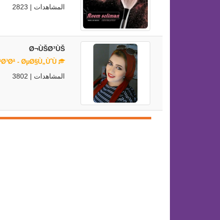
المشاهدات | 2823
Ø¬ÙŠØ³ÙŠ
Ù…ÙŠÙƒ Ø§Ø¨ Ø§Ø±ØªØ³Øª - ØµØ§Ù„ÙˆÙ†
المشاهدات | 3802