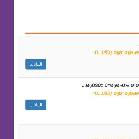
البيانات
Ø§ÙŠÙ‡ Ù†Ø§Ø¬Ù‰ Ø¹Ø
البيانات