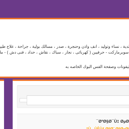
ية ، نساء وتوليد ، انف واذن وحنجرة ، صدر ، مسالك بولية ، جراحة ، علاج طبي
برماركت - حرفيين ( كهربائى ، نجار ، سباك ، نقاش ، حداد ، فنى دش ) - ملاع
ليفونات وصفحة الفس البوك الخاصه به
ØºØ§Ø¯Ù‡ ØµØ