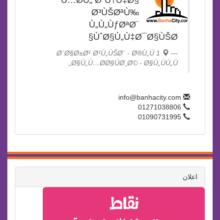
Ù…Ø­Ù„ Ø¨Ù†Ù‡Ø§
Ø³ÙŠØªÙ‰
Ù„Ù„ÙƒØªØ¨
ÙˆØ§Ù„Ù‡Ø¯Ø§ÙŠØ§
1 Ø´Ø§Ø±Ø¹ Ø¹Ù„ÙŠØ´ - Ø®Ù„Ù
Ø§Ù„Ù…Ø­Ø§ÙØ¸Ø© - Ø§Ù„ÙÙ„Ù„
info@banhacity.com
01271038806
01090731995
اعلان