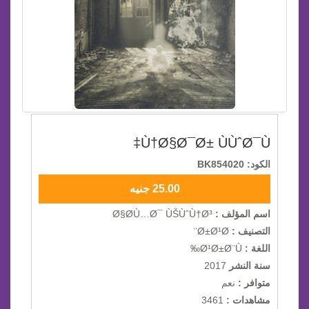
Ù†Ø§Ø¯Ø± ÙÙˆØ¯Ù‡
الكود: BK854020
25.00 جنيه
اسم المؤلف :
Ø§Ø­Ù…Ø¯ ÙŠÙˆÙ†Ø³
التصنيف :
Ø±Ø¹Ø¨
اللغة :
Ø¹Ø±Ø¨Ù‰
سنة النشر
2017
متوافر :
نعم
مشاهدات :
3461