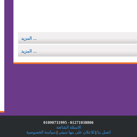
... المزيد
... المزيد
01271038806 - 01090731995
الاسئلة الشائعة
اتصل بنا
|
للاعلان على بنها سيتى
|
سياسة الخصوصية