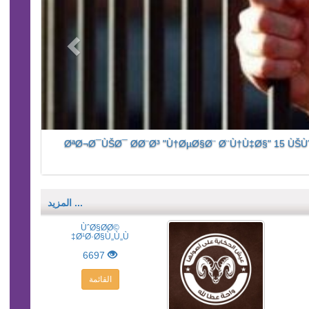
ØªØ¬Ø¯ÙŠØ¯ Ø­Ø¨Ø³ "Ù†ØµØ§Ø¨ Ø¨Ù†Ù‡Ø§" 15 ÙŠÙ
... المزيد
ÙˆØ§Ø­Ø©
Ø¹Ø·Ø§Ù„Ù„Ù‡
6697
القائمة