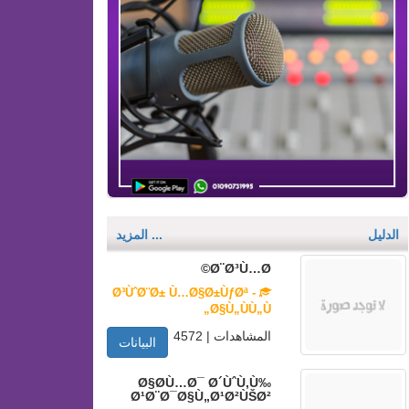
الدليل
... المزيد
Ø¨Ø³Ù…Ø©
Ø³ÙˆØ¨Ø± Ù…Ø§Ø±ÙƒØª -
Ø§Ù„ÙÙ„Ù„
المشاهدات | 4572
البيانات
Ø§Ø­Ù…Ø¯ Ø´ÙˆÙ‚Ù‰
Ø¹Ø¨Ø¯Ø§Ù„Ø¹Ø²ÙŠØ²