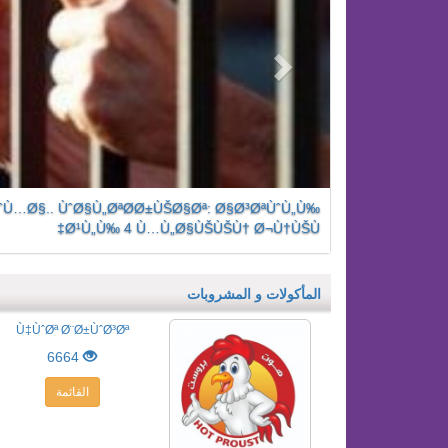
ˆÙ…Ø§.. ÙˆØ§Ù„ØªØ­Ø±ÙŠØ§Øª: Ø§Ø³ØªÙˆÙ„Ù‰
Ø¹Ù„Ù‰ 4 Ù…Ù„Ø§ÙŠÙŠÙ† Ø¬Ù†ÙŠÙ‡
المأكولات و المشروبات
Ù‡ÙˆØª Ø¨Ø±ÙˆØ³Øª
6664
القائمة