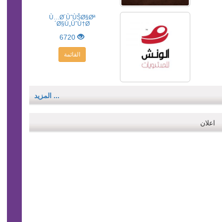
Ù…Ø´ÙˆÙŠØ§Øª
Ø§Ù„ÙˆÙ†Ø´
6720
القائمة
... المزيد
اعلان