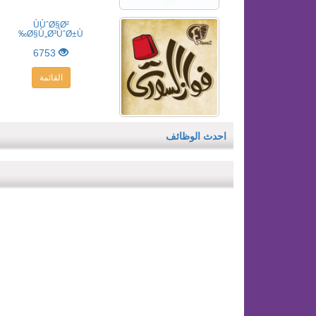
ÙÙˆØ§Ø²
Ø§Ù„Ø³ÙˆØ±Ù‰
6753
القائمة
احدث الوظائف