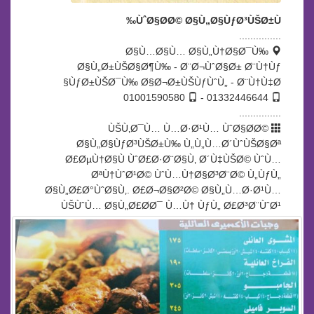
ÙˆØ§Ø­Ø© Ø§Ù„Ø§ÙƒØ³ÙŠØ±Ù‰
...............
Ø§Ù…Ø§Ù… Ø§Ù„Ù†Ø§Ø¯Ù‰
Ø§Ù„Ø±ÙŠØ§Ø¶Ù‰ - Ø¨Ø¬ÙˆØ§Ø± Ø¨Ù†Ùƒ
ÙƒØ±ÙŠØ¯Ù‰ Ø§Ø¬Ø±ÙŠÙƒÙˆÙ„ - Ø¨Ù†Ù‡Ø§
01001590580
01332446644 -
...............
ÙŠÙ‚Ø¯Ù… Ù…Ø·Ø¹Ù… ÙˆØ§Ø­Ø©
Ø§Ù„Ø§ÙƒØ³ÙŠØ±Ù‰ Ù„Ù„Ù…Ø´ÙˆÙŠØ§Øª
Ø£ØµÙ†Ø§Ù ÙˆØ£Ø·Ø¨Ø§Ù‚ Ø´Ù‡ÙŠØ© ÙˆÙ…
ØªÙ†ÙˆØ¹Ø© ÙˆÙ…Ù†Ø§Ø³Ø¨Ø© Ù„ÙƒÙ„
Ø§Ù„Ø£Ø°ÙˆØ§Ù‚. Ø£Ø¬Ø§Ø²Ø© Ø§Ù„Ù…Ø·Ø¹Ù…
ÙŠÙˆÙ… Ø§Ù„Ø£Ø­Ø¯ Ù…Ù† ÙƒÙ„ Ø£Ø³Ø¨ÙˆØ¹