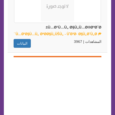
Ù…Ø¹Ù…Ù„ Ø§Ù„Ù…Ø®ØªØ¨Ø±
Ù…Ø¹Ø§Ù…Ù„ ØªØ­Ø§Ù„ÙŠÙ„ - ÙˆØ³Ø· Ø§Ù„Ø¨Ù„Ø¯
المشاهدات | 3967
البيانات