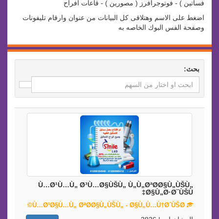
فساتين ) - فوتوجرافرز ( مصورين ) - قاعات افراح
اضغط على الاسم وهتلاقى كل البيانات من عنوان وارقام تليفونات
وصفحة الفس البوك الخاصه به
بحث:
Ù…Ø¹Ù…Ù„ Ø³Ù…Ø§ÙŠÙ„ Ù„Ù„ØªØ­Ø§Ù„ÙŠÙ„
Ø§Ù„Ø·Ø¨ÙŠÙ‡
Ù…Ø¹Ø§Ù…Ù„ ØªØ­Ø§Ù„ÙŠÙ„ - Ø§Ù„Ù…Ù†Ø´ÙŠØ©