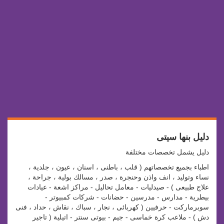
دليل بنها سيتى
دليل يشمل تخصصات مختلفة
اطباء بجميع تخصصاتهم ( قلب ، باطنى ، اسنان ، عيون ، جلدية ،
نساء وتوليد ، انف واذن وحنجرة ، صدر ، مسالك بولية ، جراحة ،
علاج طبيعى ) - صيدليات - معامل تحاليل - مراكز اشعة - عيادات
بيطرية - مدارس - مدرسين - حضانات - شركات كمبيوتر -
سوبرماركت - حرفيين ( كهربائى ، نجار ، سباك ، نقاش ، حداد ، فنى
دش ) - ملاعب كرة خماسى - جيم - بيوتى سنتر - اتيلية ( تاجير