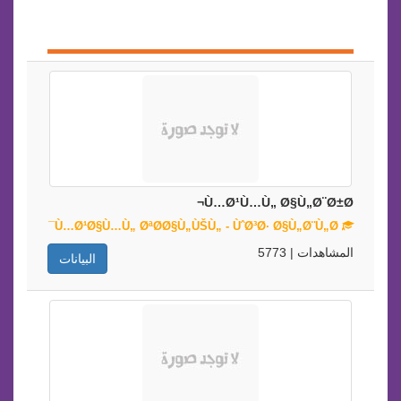
Ù…Ø¹Ù…Ù„ Ø§Ù„Ø¨Ø±Ø¬
Ù…Ø¹Ø§Ù…Ù„ ØªØ­Ø§Ù„ÙŠÙ„ - ÙˆØ³Ø· Ø§Ù„Ø¨Ù„Ø¯
المشاهدات | 5773
البيانات