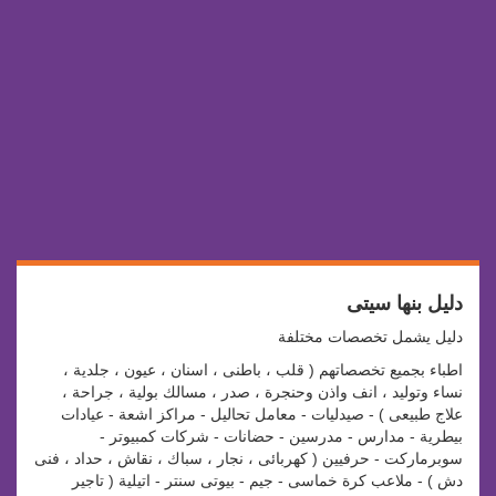
دليل بنها سيتى
دليل يشمل تخصصات مختلفة
اطباء بجميع تخصصاتهم ( قلب ، باطنى ، اسنان ، عيون ، جلدية ،
نساء وتوليد ، انف واذن وحنجرة ، صدر ، مسالك بولية ، جراحة ،
علاج طبيعى ) - صيدليات - معامل تحاليل - مراكز اشعة - عيادات
بيطرية - مدارس - مدرسين - حضانات - شركات كمبيوتر -
سوبرماركت - حرفيين ( كهربائى ، نجار ، سباك ، نقاش ، حداد ، فنى
دش ) - ملاعب كرة خماسى - جيم - بيوتى سنتر - اتيلية ( تاجير