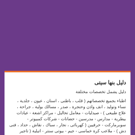
دليل بنها سيتى
دليل يشمل تخصصات مختلفة
اطباء بجميع تخصصاتهم ( قلب ، باطنى ، اسنان ، عيون ، جلدية ،
نساء وتوليد ، انف واذن وحنجرة ، صدر ، مسالك بولية ، جراحة ،
علاج طبيعى ) - صيدليات - معامل تحاليل - مراكز اشعة - عيادات
بيطرية - مدارس - مدرسين - حضانات - شركات كمبيوتر -
سوبرماركت - حرفيين ( كهربائى ، نجار ، سباك ، نقاش ، حداد ، فنى
دش ) - ملاعب كرة خماسى - جيم - بيوتى سنتر - اتيلية ( تاجير