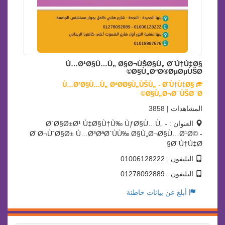
Ù…Ø¹Ø§Ù…Ù„ Ø§Ø¬ÙŠØ§Ù„ Ø¨Ù†Ù‡Ø§
Ø§Ù„ØªØ®ØµØµÙŠØ©
Ù…Ø¹Ø§Ù…Ù„ ØªØ­Ø§Ù„ÙŠÙ„ - Ø¨Ù†Ù‡Ø§
Ø§Ù„Ø¬Ø¯ÙŠØ¯Ø©
المشاهدات | 3858
العنوان : Ø´Ø§Ø±Ø¹ Ù‡Ø§Ù†Ù‰ ÙƒØ§Ù…Ù„ -
Ø¨Ø¬ÙˆØ§Ø± Ù…Ø³ØªØ´ÙÙ‰ Ø§Ù„Ø¬Ø§Ù…Ø¹Ø© -
Ø¨Ù†Ù‡Ø§
التليفون : 01006128222
التليفون : 01278092889
أبلغ عن بيانات خاطئة