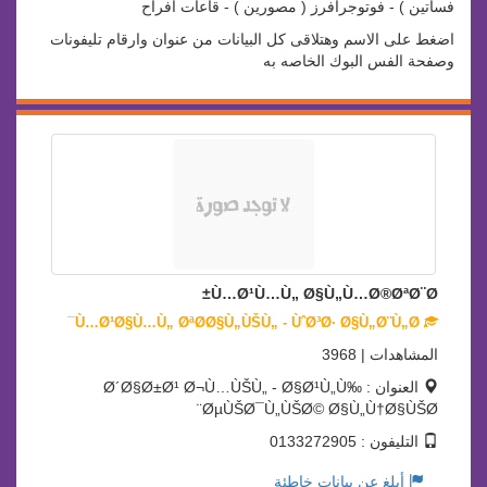
فساتين ) - فوتوجرافرز ( مصورين ) - قاعات افراح
اضغط على الاسم وهتلاقى كل البيانات من عنوان وارقام تليفونات
وصفحة الفس البوك الخاصه به
Ù…Ø¹Ù…Ù„ Ø§Ù„Ù…Ø®ØªØ¨Ø±
Ù…Ø¹Ø§Ù…Ù„ ØªØ­Ø§Ù„ÙŠÙ„ - ÙˆØ³Ø· Ø§Ù„Ø¨Ù„Ø¯
المشاهدات | 3968
العنوان : Ø´Ø§Ø±Ø¹ Ø¬Ù…ÙŠÙ„ - Ø§Ø¹Ù„Ù‰
ØµÙŠØ¯Ù„ÙŠØ© Ø§Ù„Ù†Ø§ÙŠØ¨
التليفون : 0133272905
أبلغ عن بيانات خاطئة