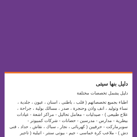
دليل بنها سيتى
دليل يشمل تخصصات مختلفة
اطباء بجميع تخصصاتهم ( قلب ، باطنى ، اسنان ، عيون ، جلدية ،
نساء وتوليد ، انف واذن وحنجرة ، صدر ، مسالك بولية ، جراحة ،
علاج طبيعى ) - صيدليات - معامل تحاليل - مراكز اشعة - عيادات
بيطرية - مدارس - مدرسين - حضانات - شركات كمبيوتر -
سوبرماركت - حرفيين ( كهربائى ، نجار ، سباك ، نقاش ، حداد ، فنى
دش ) - ملاعب كرة خماسى - جيم - بيوتى سنتر - اتيلية ( تاجير