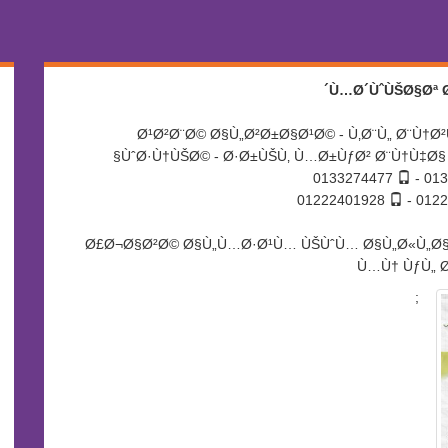
Ù…Ø´ÙˆÙŠØ§Øª Ø
Ø¹Ø²Ø¨Ø© Ø§Ù„Ø²Ø±Ø§Ø¹Ø© - Ù‚Ø¨Ù„ Ø¨Ù†Ø
ÙˆØ·Ù†ÙŠØ© - Ø·Ø±ÙŠÙ‚ Ù…Ø±ÙƒØ² Ø¨Ù†Ù‡Ø§ 
0133274477
01222401928
Ø£Ø¬Ø§Ø²Ø© Ø§Ù„Ù…Ø·Ø¹Ù… ÙŠÙˆÙ… Ø§Ù„Ø«Ù„Ø
Ù…Ù† ÙƒÙ„ Ø
;