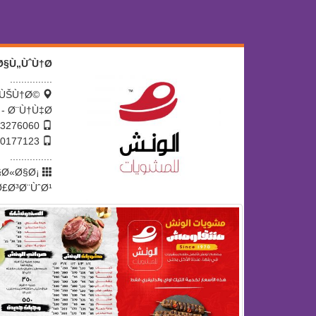
§Ù„ÙˆÙ†Ø´
...............
²ÙŠÙ†Ø©
- Ø¨Ù†Ù‡Ø§
0133276060 -
01220177123 -
...............
§Ø«Ø§Ø¡
£Ø³Ø¨ÙˆØ¹