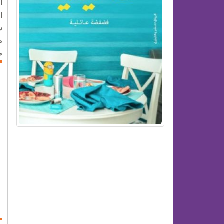
ا
ا
س
م
م