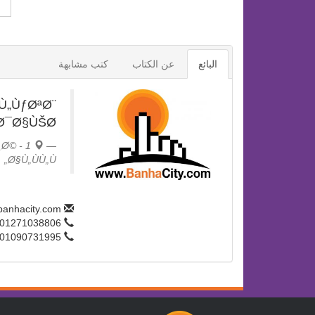
البائع
عن الكتاب
كتب مشابهة
Ù„ÙƒØªØ¨
Ø¯Ø§ÙŠØ§
¸Ø© -
Ø§Ù„ÙÙ„Ù„
info@banhacity.com
01271038806
01090731995