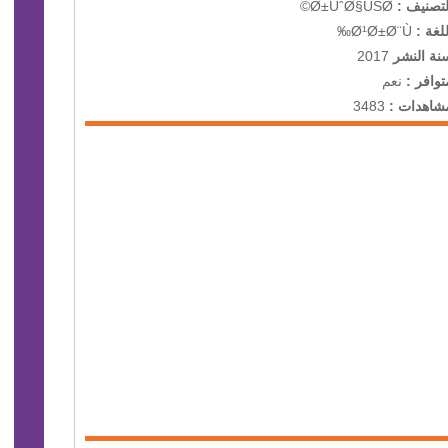
لتصنيف :
Ø±ÙˆØ§ÙŠØ©
للغة :
Ø¹Ø±Ø¨Ù‰
نة النشر
2017
توافر :
نعم
شاهدات :
3483