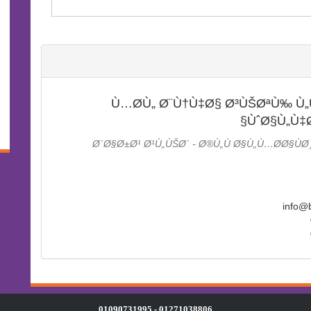
Ù…Ø­Ù„ Ø¨Ù†Ù‡Ø§ Ø³ÙŠØªÙ‰ Ù„
ÙˆØ§Ù„Ù‡
1 Ø´Ø§Ø±Ø¹ Ø¹Ù„ÙŠØ´ - Ø®Ù„Ù Ø§Ù„Ù…Ø­Ø§ÙØ
01271038806 - 01090731995