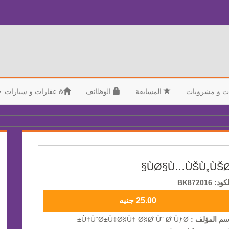
ت و مشروبات
المسابقة
الوظائف
&
عقارات و سيارات
ÙØ§Ù…ÙŠÙ„ÙŠØ
كود: BK872016
25.00 جنيه
سم المؤلف :
Ù†ÙˆØ±Ù‡Ø§Ù† Ø§Ø¨Ùˆ Ø¨ÙƒØ±