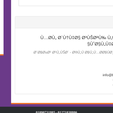
Ù…Ø­Ù„ Ø¨Ù†Ù‡Ø§ Ø³ÙŠØªÙ‰ Ù„
ÙˆØ§Ù„Ù‡
1 Ø´Ø§Ø±Ø¹ Ø¹Ù„ÙŠØ´ - Ø®Ù„Ù Ø§Ù„Ù…Ø­Ø§ÙØ
01271038806 - 01090731995