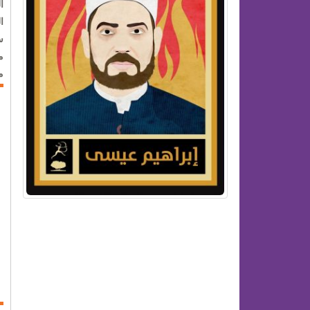
ا
ا
س
م
م