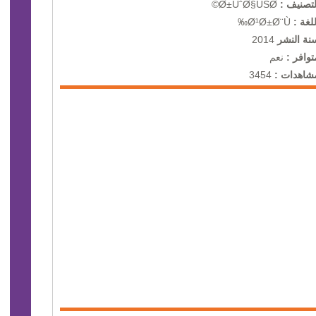
لتصنيف :
Ø±ÙˆØ§ÙŠØ©
للغة :
Ø¹Ø±Ø¨Ù‰
نة النشر
2014
توافر :
نعم
شاهدات :
3454