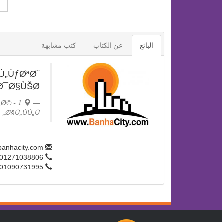
البائع
عن الكتاب
كتب مشابهة
Ù„ÙƒØªØ¨
Ø¯Ø§ÙŠØ§
¸Ø© -
Ø§Ù„ÙÙ„Ù„
info@banhacity.com
01271038806
01090731995