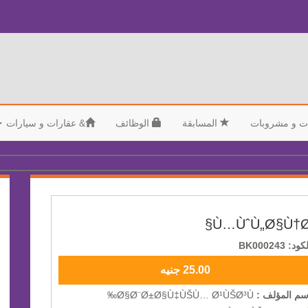
ت و مشروبات
المسابقة
الوظائف
&
عقارات و سيارات
Ù…ÙˆÙ„Ø§Ù†Ø
كود: BK000243
25.00 جنيه
سم المؤلف :
Ø§Ø¨Ø±Ø§Ù‡ÙŠÙ… Ø¹ÙŠØ³Ù‰