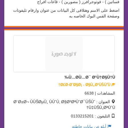
فساتين ) - فوتوجرافرز ( مصورين ) - قاعات افراح
اضغط على الاسم وهتلاقى كل البيانات من عنوان وارقام تليفونات
وصفحة الفس البوك الخاصه به
Ù…Ø­Ù…Ø¯ Ø¹Ù†Ø§Ù†Ù‰
Ø£Ø·Ø¨Ø§Ø¡ - Ø§Ù„Ø¹ÙŠÙˆÙ†
المشاهدات | 6638
العنوان : Ø¨Ø±Ø¬ ÙÙŠØµÙ„ ÙÙˆÙ‚ Ø§Ø³ØªÙˆØ¯ÙŠÙˆ
Ù‡ÙŠÙ„ØªÙˆÙ†
التليفون : 0133215201
أبلغ عن بيانات خاطئة