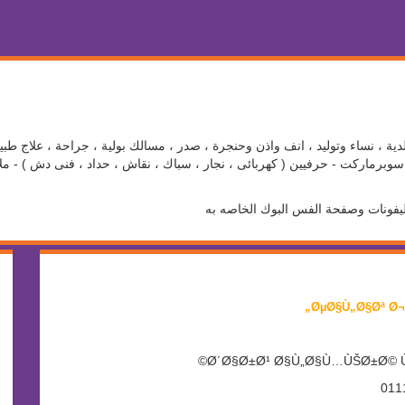
ية ، نساء وتوليد ، انف واذن وحنجرة ، صدر ، مسالك بولية ، جراحة ، علاج طبي
برماركت - حرفيين ( كهربائى ، نجار ، سباك ، نقاش ، حداد ، فنى دش ) - ملاع
ليفونات وصفحة الفس البوك الخاصه به