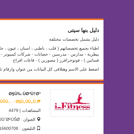
دليل بنها سيتى
دليل يشمل تخصصات مختلفة
اطباء بجميع تخصصاتهم ( قلب ، باطنى ، اسنان ، عيون ، جلد
بيطرية - مدارس - مدرسين - حضانات - شركات كمبيوتر - سو
فساتين ) - فوتوجرافرز ( مصورين ) - قاعات افراح
اضغط على الاسم وهتلاقى كل البيانات من عنوان وارقام ت
Ø§Ù‰ ÙØªÙ†Ø³
ØµØ§Ù„Ø§Øª Ø¬ÙŠÙ… - Ø§Ù„ÙÙ„Ù„
المشاهدات | 4479
العنوان : Ø´Ø§Ø±Ø¹ Ø§Ù„Ø§Ù…ÙŠØ±Ø© ÙÙˆØ²ÙŠØ©
التليفون : 01116600708