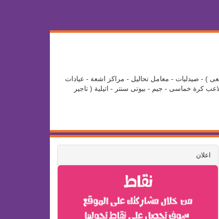
عى ) - صيدليات - معامل تحاليل - مراكز اشعة - عيادات
ب كرة خماسى - جيم - بيوتى سنتر - اتيلية ( تاجير
اعلان