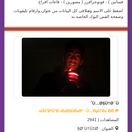
فساتين ) - فوتوجرافرز ( مصورين ) - قاعات افراح
اضغط على الاسم وهتلاقى كل البيانات من عنوان وارقام تليفونات
وصفحة الفس البوك الخاصه به
Ù…Ø§Ù†Ø¯Ùˆ
ÙÙˆØªÙˆØ¬Ø±Ø§ÙØ±Ø² - Ù…ØµÙˆØ± Ø­Ø±
المشاهدات | 2941
العنوان : Ø¨Ù†Ù‡Ø§