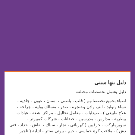
دليل بنها سيتى
دليل يشمل تخصصات مختلفة
اطباء بجميع تخصصاتهم ( قلب ، باطنى ، اسنان ، عيون ، جلدية ،
نساء وتوليد ، انف واذن وحنجرة ، صدر ، مسالك بولية ، جراحة ،
علاج طبيعى ) - صيدليات - معامل تحاليل - مراكز اشعة - عيادات
بيطرية - مدارس - مدرسين - حضانات - شركات كمبيوتر -
سوبرماركت - حرفيين ( كهربائى ، نجار ، سباك ، نقاش ، حداد ، فنى
دش ) - ملاعب كرة خماسى - جيم - بيوتى سنتر - اتيلية ( تاجير