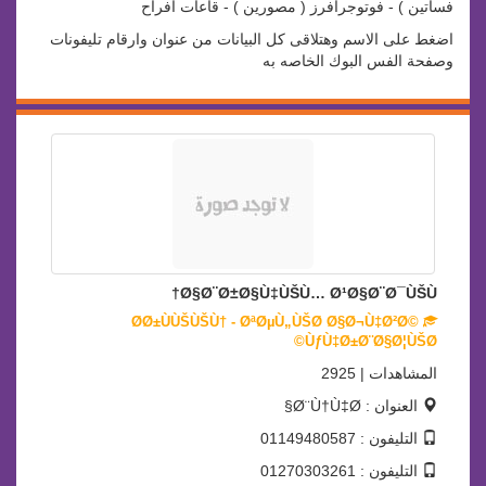
فساتين ) - فوتوجرافرز ( مصورين ) - قاعات افراح
اضغط على الاسم وهتلاقى كل البيانات من عنوان وارقام تليفونات
وصفحة الفس البوك الخاصه به
Ø§Ø¨Ø±Ø§Ù‡ÙŠÙ… Ø¹Ø§Ø¨Ø¯ÙŠÙ†
Ø­Ø±ÙÙŠÙŠÙ† - ØªØµÙ„ÙŠØ­ Ø§Ø¬Ù‡Ø²Ø©
ÙƒÙ‡Ø±Ø¨Ø§Ø¦ÙŠØ©
المشاهدات | 2925
العنوان : Ø¨Ù†Ù‡Ø§
التليفون : 01149480587
التليفون : 01270303261