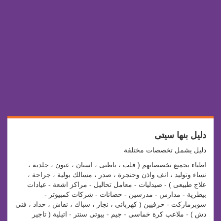
دليل بنها سيتى
دليل يشمل تخصصات مختلفة
اطباء بجميع تخصصاتهم ( قلب ، باطنى ، اسنان ، عيون ، جلدية ،
نساء وتوليد ، انف واذن وحنجرة ، صدر ، مسالك بولية ، جراحة ،
علاج طبيعى ) - صيدليات - معامل تحاليل - مراكز اشعة - عيادات
بيطرية - مدارس - مدرسين - حضانات - شركات كمبيوتر -
سوبرماركت - حرفيين ( كهربائى ، نجار ، سباك ، نقاش ، حداد ، فنى
دش ) - ملاعب كرة خماسى - جيم - بيوتى سنتر - اتيلية ( تاجير