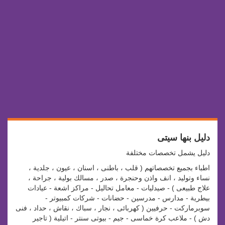
دليل بنها سيتى
دليل يشمل تخصصات مختلفة
اطباء بجميع تخصصاتهم ( قلب ، باطنى ، اسنان ، عيون ، جلدية ،
نساء وتوليد ، انف واذن وحنجرة ، صدر ، مسالك بولية ، جراحة ،
علاج طبيعى ) - صيدليات - معامل تحاليل - مراكز اشعة - عيادات
بيطرية - مدارس - مدرسين - حضانات - شركات كمبيوتر -
سوبرماركت - حرفيين ( كهربائى ، نجار ، سباك ، نقاش ، حداد ، فنى
دش ) - ملاعب كرة خماسى - جيم - بيوتى سنتر - اتيلية ( تاجير