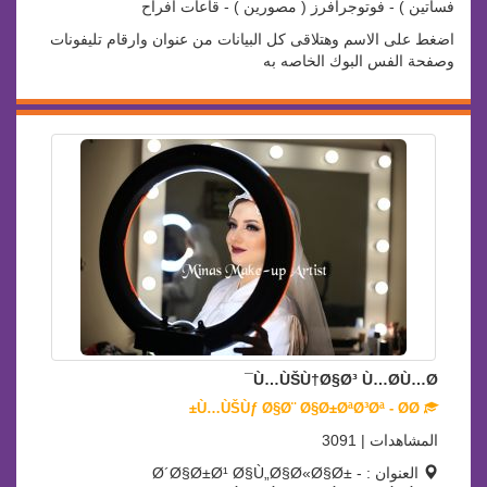
فساتين ) - فوتوجرافرز ( مصورين ) - قاعات افراح
اضغط على الاسم وهتلاقى كل البيانات من عنوان وارقام تليفونات
وصفحة الفس البوك الخاصه به
Ù…ÙŠÙ†Ø§Ø³ Ù…Ø­Ù…Ø¯
Ù…ÙŠÙƒ Ø§Ø¨ Ø§Ø±ØªØ³Øª - Ø­Ø±
المشاهدات | 3091
العنوان : Ø´Ø§Ø±Ø¹ Ø§Ù„Ø§Ø«Ø§Ø± -