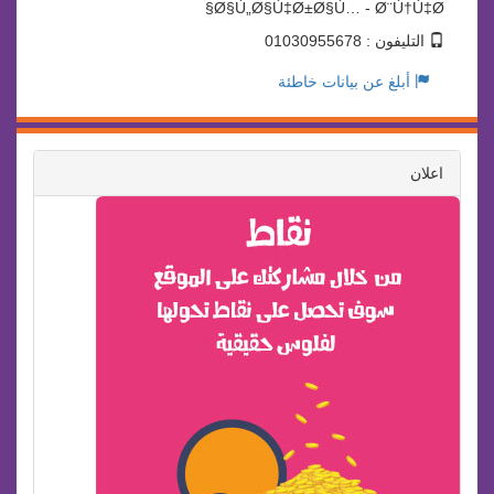
Ø§Ù„Ø§Ù‡Ø±Ø§Ù… - Ø¨Ù†Ù‡Ø§
التليفون : 01030955678
أبلغ عن بيانات خاطئة
اعلان