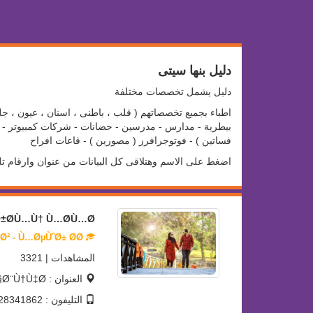
دليل بنها سيتى
دليل يشمل تخصصات مختلفة
اطباء بجميع تخصصاتهم ( قلب ، باطنى ، اسنان ، عيون ، جلد
بيطرية - مدارس - مدرسين - حضانات - شركات كمبيوتر - سو
فساتين ) - فوتوجرافرز ( مصورين ) - قاعات افراح
اضغط على الاسم وهتلاقى كل البيانات من عنوان وارقام ت
±Ø­Ù…Ù† Ù…Ø­Ù…Ø¯
ÙÙˆØªÙˆØ¬Ø±Ø§ÙØ±Ø² - Ù…ØµÙˆØ± Ø­Ø±
المشاهدات | 3321
العنوان : Ø¨Ù†Ù‡Ø§
التليفون : 01128341862