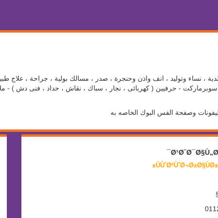
ية ، نساء وتوليد ، انف واذن وحنجرة ، صدر ، مسالك بولية ، جراحة ، علاج طبي
برماركت - حرفيين ( كهربائى ، نجار ، سباك ، نقاش ، حداد ، فنى دش ) - ملاع
ليفونات وصفحة الفس البوك الخاصه به
Ø¹Ø¨Ø¯Ø§Ù„Ø