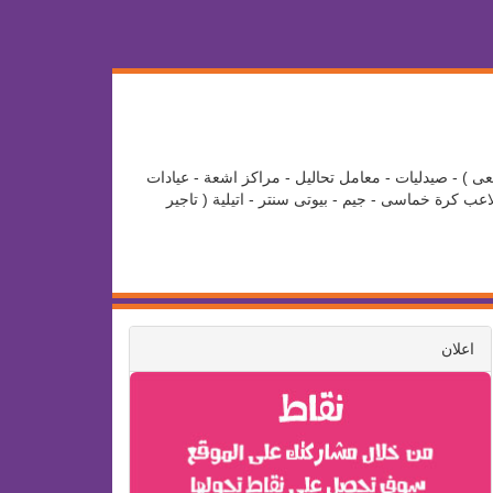
عى ) - صيدليات - معامل تحاليل - مراكز اشعة - عيادات
ب كرة خماسى - جيم - بيوتى سنتر - اتيلية ( تاجير
اعلان