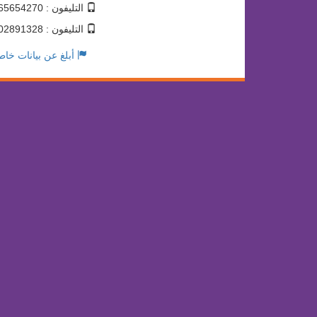
التليفون : 01065654270
التليفون : 01202891328
أبلغ عن بيانات خاط