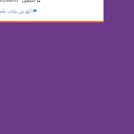
التليفون : 0133246433
أبلغ عن بيانات خاط