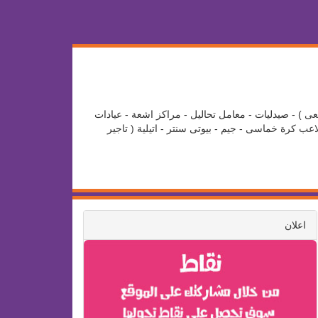
عى ) - صيدليات - معامل تحاليل - مراكز اشعة - عيادات
ب كرة خماسى - جيم - بيوتى سنتر - اتيلية ( تاجير
اعلان