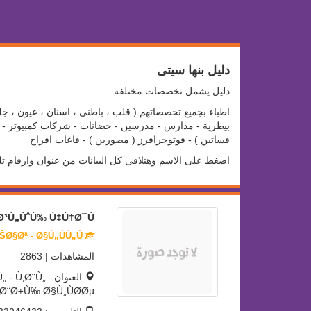
دليل بنها سيتى
دليل يشمل تخصصات مختلفة
اطباء بجميع تخصصاتهم ( قلب ، باطنى ، اسنان ، عيون ، جلد
بيطرية - مدارس - مدرسين - حضانات - شركات كمبيوتر - سو
فساتين ) - فوتوجرافرز ( مصورين ) - قاعات افراح
اضغط على الاسم وهتلاقى كل البيانات من عنوان وارقام ت
Ø³Ù„ÙˆÙ‰ Ù‡Ù†Ø¯Ù‰
ØµÙŠØ¯Ù„ÙŠØ§Øª - Ø§Ù„ÙÙ„Ù„
المشاهدات | 2863
العنوان : Ù
Ø¨Ø±Ù‰ Ø§Ù„ÙØ­Øµ