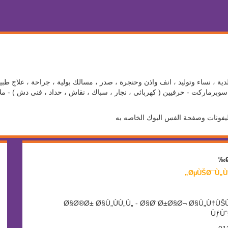
ية ، نساء وتوليد ، انف واذن وحنجرة ، صدر ، مسالك بولية ، جراحة ، علاج طبي
برماركت - حرفيين ( كهربائى ، نجار ، سباك ، نقاش ، حداد ، فنى دش ) - ملاع
ليفونات وصفحة الفس البوك الخاصه به
Ø§Ø®Ø± Ø§Ù„ÙÙ„Ù„ - Ø§Ø¨Ø±Ø§Ø¬ Ø§Ù„Ù†ÙŠÙ„ - Ù‚Ø¨„
ÙƒÙˆ