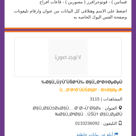
فساتين ) - فوتوجرافرز ( مصورين ) - قاعات افراح
اضغط على الاسم وهتلاقى كل البيانات من عنوان وارقام تليفونات
وصفحة الفس البوك الخاصه به
Ø§Ù„ÙƒÙˆÙŠØªÙ‰ Ø§Ù„ØªØ®ØµØµÙ‰
Ù…Ø³ØªØ´ÙÙŠØ§Øª - Ø®Ø§Øµ
المشاهدات | 3115
العنوان : Ø§Ù„Ø§Ù‡Ø±Ø§Ù… Ø¨Ø¬ÙˆØ§Ø±
Ø§Ù„ØªØ§Ù…ÙŠÙ† Ø§Ù„ØµØ­Ù‰
التليفون : 0133236092
أبلغ عن بيانات خاطئة