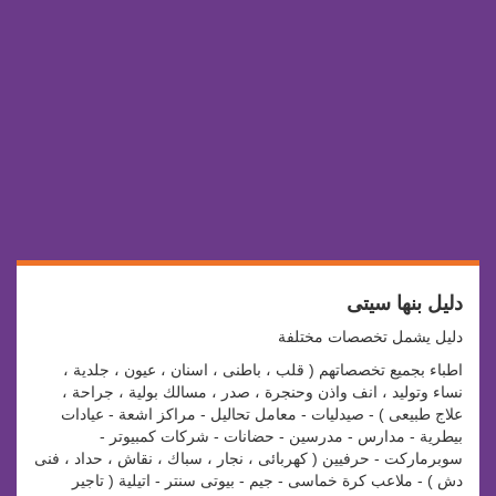
دليل بنها سيتى
دليل يشمل تخصصات مختلفة
اطباء بجميع تخصصاتهم ( قلب ، باطنى ، اسنان ، عيون ، جلدية ،
نساء وتوليد ، انف واذن وحنجرة ، صدر ، مسالك بولية ، جراحة ،
علاج طبيعى ) - صيدليات - معامل تحاليل - مراكز اشعة - عيادات
بيطرية - مدارس - مدرسين - حضانات - شركات كمبيوتر -
سوبرماركت - حرفيين ( كهربائى ، نجار ، سباك ، نقاش ، حداد ، فنى
دش ) - ملاعب كرة خماسى - جيم - بيوتى سنتر - اتيلية ( تاجير