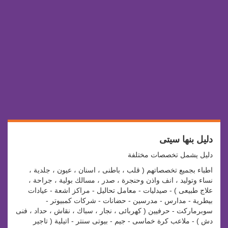
دليل بنها سيتى
دليل يشمل تخصصات مختلفة
اطباء بجميع تخصصاتهم ( قلب ، باطنى ، اسنان ، عيون ، جلدية ،
نساء وتوليد ، انف واذن وحنجرة ، صدر ، مسالك بولية ، جراحة ،
علاج طبيعى ) - صيدليات - معامل تحاليل - مراكز اشعة - عيادات
بيطرية - مدارس - مدرسين - حضانات - شركات كمبيوتر -
سوبرماركت - حرفيين ( كهربائى ، نجار ، سباك ، نقاش ، حداد ، فنى
دش ) - ملاعب كرة خماسى - جيم - بيوتى سنتر - اتيلية ( تاجير