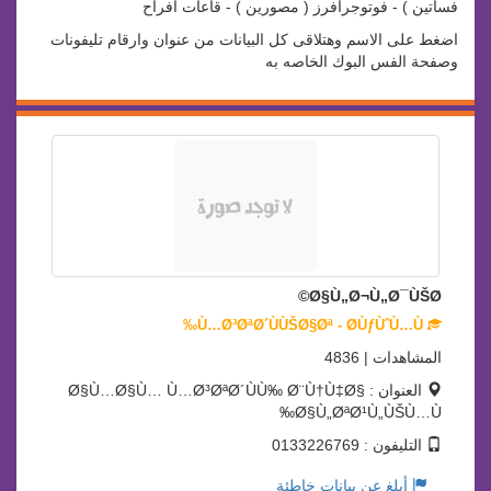
فساتين ) - فوتوجرافرز ( مصورين ) - قاعات افراح
اضغط على الاسم وهتلاقى كل البيانات من عنوان وارقام تليفونات
وصفحة الفس البوك الخاصه به
Ø§Ù„Ø¬Ù„Ø¯ÙŠØ©
Ù…Ø³ØªØ´ÙÙŠØ§Øª - Ø­ÙƒÙˆÙ…Ù‰
المشاهدات | 4836
العنوان : Ø§Ù…Ø§Ù… Ù…Ø³ØªØ´ÙÙ‰ Ø¨Ù†Ù‡Ø§
Ø§Ù„ØªØ¹Ù„ÙŠÙ…Ù‰
التليفون : 0133226769
أبلغ عن بيانات خاطئة