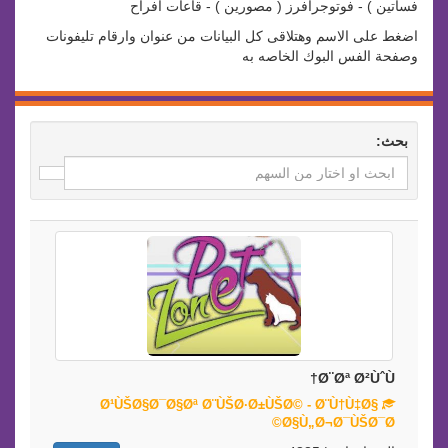
فساتين ) - فوتوجرافرز ( مصورين ) - قاعات افراح
اضغط على الاسم وهتلاقى كل البيانات من عنوان وارقام تليفونات
وصفحة الفس البوك الخاصه به
بحث:
Ø¨Øª Ø²ÙˆÙ†
Ø¹ÙŠØ§Ø¯Ø§Øª Ø¨ÙŠØ·Ø±ÙŠØ© - Ø¨Ù†Ù‡Ø§
Ø§Ù„Ø¬Ø¯ÙŠØ¯Ø©