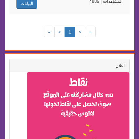
المشاهدات | 4885
البيانات
»
>
1
<
«
اعلان