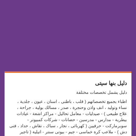
دليل بنها سيتى
دليل يشمل تخصصات مختلفة
اطباء بجميع تخصصاتهم ( قلب ، باطنى ، اسنان ، عيون ، جلدية ،
نساء وتوليد ، انف واذن وحنجرة ، صدر ، مسالك بولية ، جراحة ،
علاج طبيعى ) - صيدليات - معامل تحاليل - مراكز اشعة - عيادات
بيطرية - مدارس - مدرسين - حضانات - شركات كمبيوتر -
سوبرماركت - حرفيين ( كهربائى ، نجار ، سباك ، نقاش ، حداد ، فنى
دش ) - ملاعب كرة خماسى - جيم - بيوتى سنتر - اتيلية ( تاجير