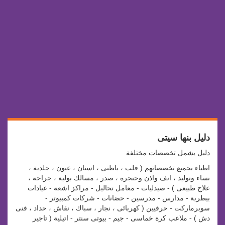
دليل بنها سيتى
دليل يشمل تخصصات مختلفة
اطباء بجميع تخصصاتهم ( قلب ، باطنى ، اسنان ، عيون ، جلدية ،
نساء وتوليد ، انف واذن وحنجرة ، صدر ، مسالك بولية ، جراحة ،
علاج طبيعى ) - صيدليات - معامل تحاليل - مراكز اشعة - عيادات
بيطرية - مدارس - مدرسين - حضانات - شركات كمبيوتر -
سوبرماركت - حرفيين ( كهربائى ، نجار ، سباك ، نقاش ، حداد ، فنى
دش ) - ملاعب كرة خماسى - جيم - بيوتى سنتر - اتيلية ( تاجير