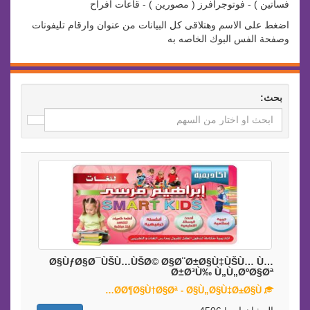
فساتين ) - فوتوجرافرز ( مصورين ) - قاعات افراح
اضغط على الاسم وهتلاقى كل البيانات من عنوان وارقام تليفونات
وصفحة الفس البوك الخاصه به
بحث:
Ø§ÙƒØ§Ø¯ÙŠÙ…ÙŠØ© Ø§Ø¨Ø±Ø§Ù‡ÙŠÙ… Ù…
Ø±Ø³Ù‰ Ù„Ù„ØºØ§Øª
Ø­Ø¶Ø§Ù†Ø§Øª - Ø§Ù„Ø§Ù‡Ø±Ø§Ù…