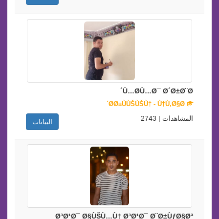
Ù…Ø­Ù…Ø¯ Ø´Ø±Ø¨Ø´
Ø­Ø±ÙÙŠÙŠÙ† - Ù†Ù‚Ø§Ø´
المشاهدات | 2743
البيانات
Ø³Ø¹Ø¯ Ø§ÙŠÙ…Ù† Ø³Ø¹Ø¯ Ø¨Ø±ÙƒØ§Øª