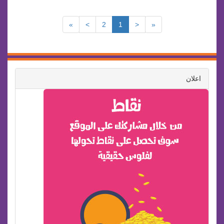
»
>
2
1
<
«
اعلان