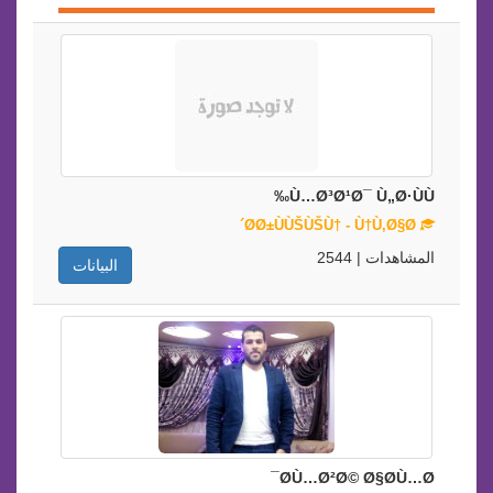
Ù…Ø³Ø¹Ø¯ Ù„Ø·ÙÙ‰
Ø­Ø±ÙÙŠÙŠÙ† - Ù†Ù‚Ø§Ø´
المشاهدات | 2544
البيانات
Ø­Ù…Ø²Ø© Ø§Ø­Ù…Ø¯