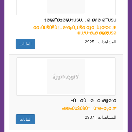
Ø§Ø¨Ø±Ø§Ù‡ÙŠÙ… Ø¹Ø§Ø¨Ø¯ÙŠÙ†
Ø­Ø±ÙÙŠÙŠÙ† - ØªØµÙ„ÙŠØ­ Ø§Ø¬Ù‡Ø²Ø©
ÙƒÙ‡Ø±Ø¨Ø§Ø¦ÙŠØ©
المشاهدات | 2925
البيانات
Ù…Ø­Ù…Ø¯ ØµØ§Ø¨Ø±
Ø­Ø±ÙÙŠÙŠÙ† - Ù†Ø¬Ø§Ø±
المشاهدات | 2937
البيانات