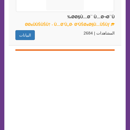
Ø­Ø§Ù…Ø¯ Ù…Ø¬Ø¯Ù‰
Ø­Ø±ÙÙŠÙŠÙ† - Ù…Ø¨Ù„Ø· Ø³ÙŠØ±Ø§Ù…ÙŠÙƒ
المشاهدات | 2684
البيانات