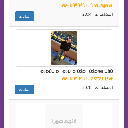
Ø­Ø±ÙÙŠÙŠÙ† - Ù†Ø¬Ø§Ø±
المشاهدات | 2804
البيانات
Ø§Ø­Ù…Ø¯ Ø§Ù„Ø³ÙŠØ¯ ÙŠØ§Ø³ÙŠÙ†
Ø­Ø±ÙÙŠÙŠÙ† - Ø³Ø¨Ø§Ùƒ
المشاهدات | 3075
البيانات