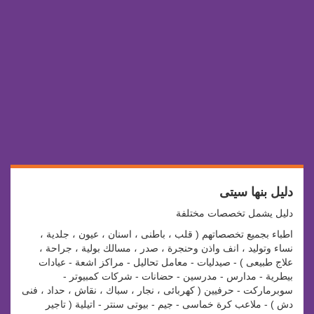
دليل بنها سيتى
دليل يشمل تخصصات مختلفة
اطباء بجميع تخصصاتهم ( قلب ، باطنى ، اسنان ، عيون ، جلدية ،
نساء وتوليد ، انف واذن وحنجرة ، صدر ، مسالك بولية ، جراحة ،
علاج طبيعى ) - صيدليات - معامل تحاليل - مراكز اشعة - عيادات
بيطرية - مدارس - مدرسين - حضانات - شركات كمبيوتر -
سوبرماركت - حرفيين ( كهربائى ، نجار ، سباك ، نقاش ، حداد ، فنى
دش ) - ملاعب كرة خماسى - جيم - بيوتى سنتر - اتيلية ( تاجير