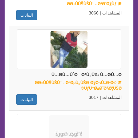
Ø­Ø±ÙÙŠÙŠÙ† - Ø³Ø¨Ø§Ùƒ
المشاهدات | 3066
البيانات
Ù…Ø­Ù…ÙˆØ¯ Ø¹Ù„Ù‰ Ù…Ø­Ù…Ø¯
Ø­Ø±ÙÙŠÙŠÙ† - ØªØµÙ„ÙŠØ­ Ø§Ø¬Ù‡Ø²Ø©
ÙƒÙ‡Ø±Ø¨Ø§Ø¦ÙŠØ©
المشاهدات | 3017
البيانات