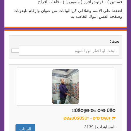
فساتين ) - فوتوجرافرز ( مصورين ) - قاعات افراح
اضغط على الاسم وهتلاقى كل البيانات من عنوان وارقام تليفونات
وصفحة الفس البوك الخاصه به
بحث:
ÙŠØ§Ø³Ø± Ø¹Ø·ÙŠØ©
Ø­Ø±ÙÙŠÙŠÙ† - Ø³Ø¨Ø§Ùƒ
المشاهدات | 3139
البيانات