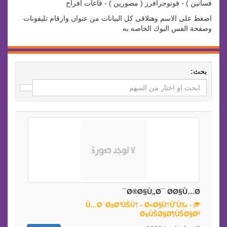
فساتين ) - فوتوجرافرز ( مصورين ) - قاعات افراح
اضغط على الاسم وهتلاقى كل البيانات من عنوان وارقام تليفونات
وصفحة الفس البوك الخاصه به
بحث:
Ø®Ø§Ù„Ø¯ Ø­Ø§Ù…Ø¯
Ù…Ø¯Ø±Ø³ÙŠÙ† - Ø«Ø§Ù†ÙˆÙ‰ -
Ø±ÙŠØ§Ø¶ÙŠØ§Øª