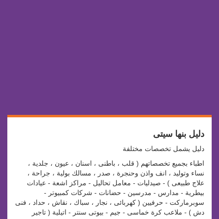
دليل بنها سيتى
دليل يشمل تخصصات مختلفة
اطباء بجميع تخصصاتهم ( قلب ، باطنى ، اسنان ، عيون ، جلدية ،
نساء وتوليد ، انف واذن وحنجرة ، صدر ، مسالك بولية ، جراحة ،
علاج طبيعى ) - صيدليات - معامل تحاليل - مراكز اشعة - عيادات
بيطرية - مدارس - مدرسين - حضانات - شركات كمبيوتر -
سوبرماركت - حرفيين ( كهربائى ، نجار ، سباك ، نقاش ، حداد ، فنى
دش ) - ملاعب كرة خماسى - جيم - بيوتى سنتر - اتيلية ( تاجير