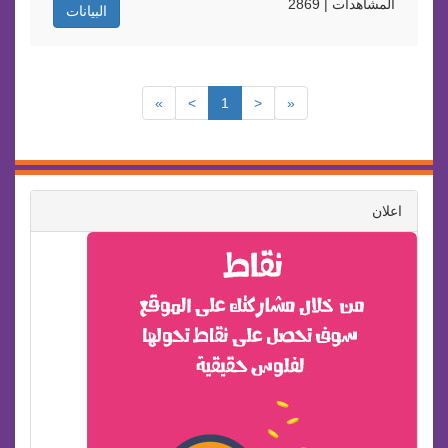
المشاهدات | 2869
البيانات
»
>
1
<
«
اعلان