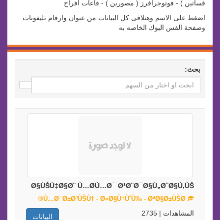
فساتين ) - فوتوجرافرز ( مصورين ) - قاعات افراح
اضغط على الاسم وهتلاقى كل البيانات من عنوان وارقام تليفونات
وصفحة الفس البوك الخاصه به
بحث:
Ø§ÙŠÙ‡Ø§Ø¨ Ù…Ø­Ù…Ø¯ Ø¹Ø¨Ø¯Ø§Ù„Ø¨Ø§Ù‚ÙŠ
Ù…Ø¯Ø±Ø³ÙŠÙ† - Ø«Ø§Ù†ÙˆÙ‰ - ØªØ§Ø±ÙŠØ®
المشاهدات | 2735
البيانات