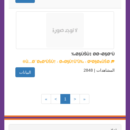
Ø§ÙŠÙ‡ Ø­Ø¬Ø§Ø²Ù‰
Ù…Ø¯Ø±Ø³ÙŠÙ† - Ø«Ø§Ù†ÙˆÙ‰ - ØªØ§Ø±ÙŠØ®
المشاهدات | 2848
البيانات
»
>
1
<
«