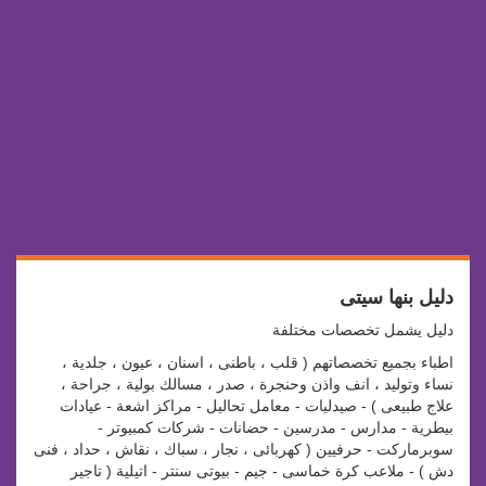
دليل بنها سيتى
دليل يشمل تخصصات مختلفة
اطباء بجميع تخصصاتهم ( قلب ، باطنى ، اسنان ، عيون ، جلدية ،
نساء وتوليد ، انف واذن وحنجرة ، صدر ، مسالك بولية ، جراحة ،
علاج طبيعى ) - صيدليات - معامل تحاليل - مراكز اشعة - عيادات
بيطرية - مدارس - مدرسين - حضانات - شركات كمبيوتر -
سوبرماركت - حرفيين ( كهربائى ، نجار ، سباك ، نقاش ، حداد ، فنى
دش ) - ملاعب كرة خماسى - جيم - بيوتى سنتر - اتيلية ( تاجير