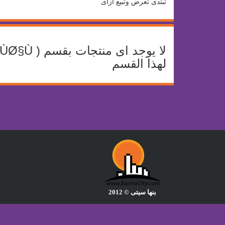
تبتدى تعرض وتبيع ازاى
لهذا القسم
بنها سيتى © 2012