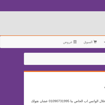
السوق
عروض
ولعرض اى منتج فى سوق بنها سيتى هو مجانا تماماااااا وبيتم فتح لوحة تحكم خاصه بك لادارة منتجاتك بكل سهولة - تواصل معانا الان من خلال الواتس اب الخاص بنا 01090731995 عشان نقولك