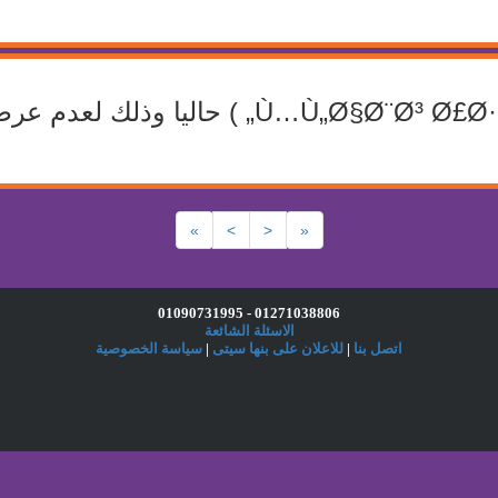
لا يوجد اى منتجات بقسم ( „Ø§Ø¨Ø³ Ø£Ø·ÙØ§Ù
»
>
<
«
01271038806 - 01090731995
الاسئلة الشائعة
اتصل بنا
|
للاعلان على بنها سيتى
|
سياسة الخصوصية