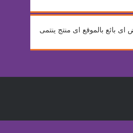
Ù…Ù„ ) حاليا وذلك لعدم عرض اى بائع بالموقع اى منتج ينتمى