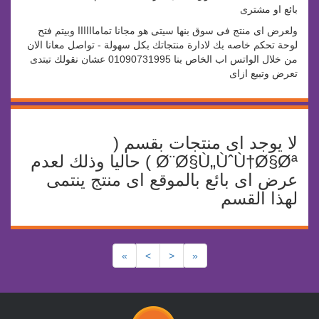
بائع او مشترى
ولعرض اى منتج فى سوق بنها سيتى هو مجانا تماماااااا وبيتم فتح
لوحة تحكم خاصه بك لادارة منتجاتك بكل سهولة - تواصل معانا الان
من خلال الواتس اب الخاص بنا 01090731995 عشان نقولك تبتدى
تعرض وتبيع ازاى
لا يوجد اى منتجات بقسم (
Ø¨Ø§Ù„ÙˆÙ†Ø§Øª ) حاليا وذلك لعدم
عرض اى بائع بالموقع اى منتج ينتمى
لهذا القسم
»
>
<
«