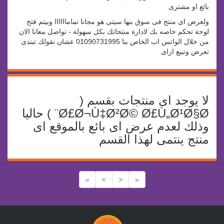
بائع او مشترى
ولعرض اى منتج فى سوق بنها سيتى هو مجانا تماماااااا وبيتم فتح
لوحة تحكم خاصه بك لادارة منتجاتك بكل سهولة - تواصل معانا الان
من خلال الواتس اب الخاص بنا 01090731995 عشان نقولك تبتدى
تعرض وتبيع ازاى
لا يوجد اى منتجات بقسم (
Ø£Ø¬Ù‡Ø²Ø© Ø£Ù„Ø¹Ø§Ø¨ ) حاليا
وذلك لعدم عرض اى بائع بالموقع اى
منتج ينتمى لهذا القسم
»
>
<
«