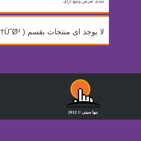
تبتدى تعرض وتبيع ازاى
لا يوجد اى منتجات بقسم ( Ù…ØªÙ†ÙˆØ¹ ) حاليا وذلك لعدم عرض اى بائع بالموقع اى منتج ينتمى لهذا القسم
بنها سيتى © 2012