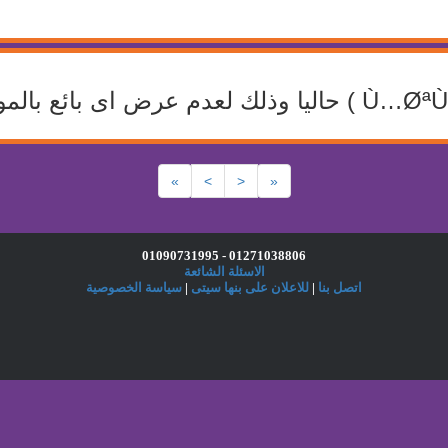
»
>
<
«
01271038806 - 01090731995
الاسئلة الشائعة
اتصل بنا
|
للاعلان على بنها سيتى
|
سياسة الخصوصية