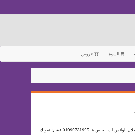
السوق
عروض
ولعرض اى منتج فى سوق بنها سيتى هو مجانا تماماااااا وبيتم فتح لوحة تحكم خاصه بك لادارة منتجاتك بكل سهولة - تواصل معانا الان من خلال الواتس اب الخاص بنا 01090731995 عشان نقولك