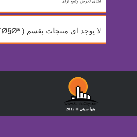
تبتدى تعرض وتبيع ازاى
لا يوجد اى منتجات بقسم ( Ù…Ø§Ø³ÙƒØ§Øª ) حاليا وذلك لعدم عرض اى بائع بالموقع اى منتج ينتمى لهذا القسم
بنها سيتى © 2012