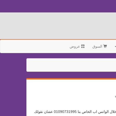
السوق
عروض
ولعرض اى منتج فى سوق بنها سيتى هو مجانا تماماااااا وبيتم فتح لوحة تحكم خاصه بك لادارة منتجاتك بكل سهولة - تواصل معانا الان من خلال الواتس اب الخاص بنا 01090731995 عشان نقولك