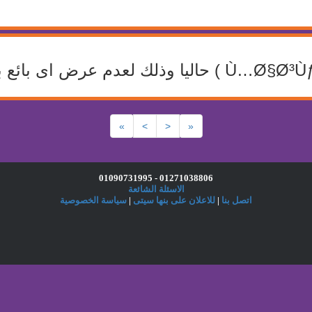
»
>
<
«
01271038806 - 01090731995
الاسئلة الشائعة
اتصل بنا
|
للاعلان على بنها سيتى
|
سياسة الخصوصية