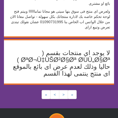
بائع او مشترى
ولعرض اى منتج فى سوق بنها سيتى هو مجانا تماماااااا وبيتم فتح
لوحة تحكم خاصه بك لادارة منتجاتك بكل سهولة - تواصل معانا الان
من خلال الواتس اب الخاص بنا 01090731995 عشان نقولك تبتدى
تعرض وتبيع ازاى
لا يوجد اى منتجات بقسم (
ØªØ¬Ù‡ÙŠØ²Ø§Øª Ø­ÙÙ„Ø§Øª )
حاليا وذلك لعدم عرض اى بائع بالموقع
اى منتج ينتمى لهذا القسم
»
>
<
«